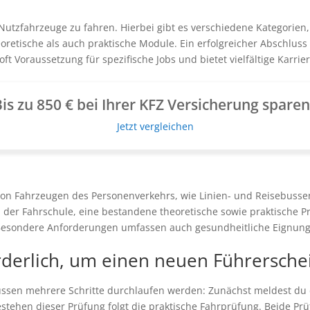
utzfahrzeuge zu fahren. Hierbei gibt es verschiedene Kategorien,
retische als auch praktische Module. Ein erfolgreicher Abschluss 
t Voraussetzung für spezifische Jobs und bietet vielfältige Karri
is zu 850 € bei Ihrer KFZ Versicherung spare
Jetzt vergleichen
on Fahrzeugen des Personenverkehrs, wie Linien- und Reisebussen
 der Fahrschule, eine bestandene theoretische sowie praktische P
esondere Anforderungen umfassen auch gesundheitliche Eignun
rderlich, um einen neuen Führersche
sen mehrere Schritte durchlaufen werden: Zunächst meldest du di
Bestehen dieser Prüfung folgt die praktische Fahrprüfung. Beide P