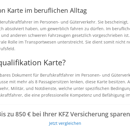
on Karte im beruflichen Alltag
ür Berufskraftfahrer im Personen- und Güterverkehr. Sie bescheinigt,
ch absolviert haben, um gewerblich fahren zu dürfen. Im berufliche
n und anderen schweren Fahrzeugen gesetzlich vorgeschrieben ist.
trale Rolle im Transportwesen unterstreicht. Sie dient somit nich
ufsfeld.
ualifikation Karte?
chtbares Dokument für Berufskraftfahrer im Personen- und Güterve
sse mit mehr als 8 Passagiersitzen lenken, diese Karte besitzen
ehr, Militär, und Notdienste, welche unter spezifischen Bedingung
ufskraftfahrer, die eine professionelle Kompetenz und Befähigung
is zu 850 € bei Ihrer KFZ Versicherung spare
Jetzt vergleichen