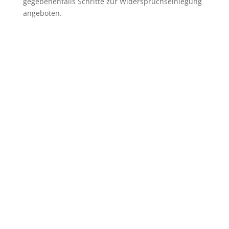
gegebenenfalls Schritte zur Widerspruchseinlegung
angeboten.