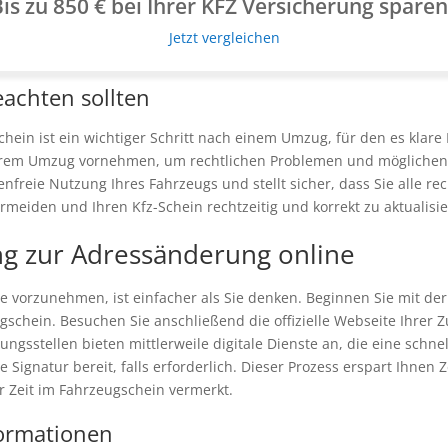
is zu 850 € bei Ihrer KFZ Versicherung spare
Jetzt vergleichen
eachten sollten
ein ist ein wichtiger Schritt nach einem Umzug, für den es klare Fr
rem Umzug vornehmen, um rechtlichen Problemen und möglichen 
genfreie Nutzung Ihres Fahrzeugs und stellt sicher, dass Sie alle r
meiden und Ihren Kfz-Schein rechtzeitig und korrekt zu aktualisie
tung zur Adressänderung online
e vorzunehmen, ist einfacher als Sie denken. Beginnen Sie mit d
chein. Besuchen Sie anschließend die offizielle Webseite Ihrer Z
gsstellen bieten mittlerweile digitale Dienste an, die eine schne
e Signatur bereit, falls erforderlich. Dieser Prozess erspart Ihnen 
er Zeit im Fahrzeugschein vermerkt.
ormationen