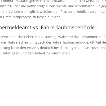
ren Wohnort zuständigen Behörde umtauschen, üblicherweise beim
rühzeitig über die notwendigen Dokumente und vereinbaren Sie ge
line-Verfahren möglich, welches den Prozess erheblich vereinfachen
den Umtauschprozess zu beschleunigen.
nermeldeamt vs. Fahrerlaubnisbehörde
unterschiedliche Behörden zuständig. Während das Einwohnermel
 für den Führerscheinumtausch der Fahrerlaubnisbehörde, oft Teil 
arung kann den Prozess deutlich beschleunigen und Wartezeiten v
en Unterlagen und den Ablauf zu informieren.