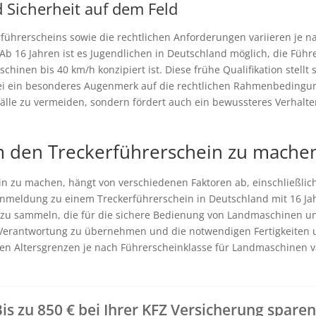
 Sicherheit auf dem Feld
führerscheins sowie die rechtlichen Anforderungen variieren je n
 Ab 16 Jahren ist es Jugendlichen in Deutschland möglich, die Führ
hinen bis 40 km/h konzipiert ist. Diese frühe Qualifikation stellt 
ei ein besonderes Augenmerk auf die rechtlichen Rahmenbedingung
Unfälle zu vermeiden, sondern fördert auch ein bewussteres Verh
 um den Treckerführerschein zu mache
in zu machen, hängt von verschiedenen Faktoren ab, einschließlich
 Anmeldung zu einem Treckerführerschein in Deutschland mit 16 Ja
zu sammeln, die für die sichere Bedienung von Landmaschinen uner
 Verantwortung zu übernehmen und die notwendigen Fertigkeiten unt
chen Altersgrenzen je nach Führerscheinklasse für Landmaschinen v
is zu 850 € bei Ihrer KFZ Versicherung spare