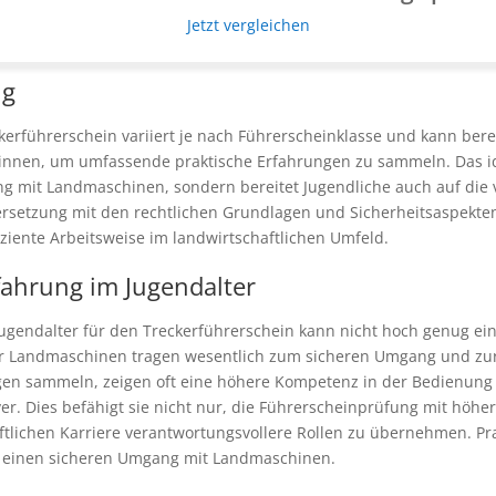
Jetzt vergleichen
ng
rführerschein variiert je nach Führerscheinklasse und kann bereit
innen, um umfassende praktische Erfahrungen zu sammeln. Das ide
g mit Landmaschinen, sondern bereitet Jugendliche auch auf die v
dersetzung mit den rechtlichen Grundlagen und Sicherheitsaspek
fiziente Arbeitsweise im landwirtschaftlichen Umfeld.
fahrung im Jugendalter
ugendalter für den Treckerführerschein kann nicht hoch genug ein
für Landmaschinen tragen wesentlich zum sicheren Umgang und z
ungen sammeln, zeigen oft eine höhere Kompetenz in der Bedienung 
er. Dies befähigt sie nicht nur, die Führerscheinprüfung mit höhe
ftlichen Karriere verantwortungsvollere Rollen zu übernehmen. Pr
d einen sicheren Umgang mit Landmaschinen.