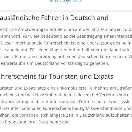
 ausländische Fahrer in Deutschland
htliche Anforderungen erfüllen, um auf den Straßen fahren zu dürf
rkannt wird. Für viele bedeutet dies die Beantragung eines intern
Dieser internationale Führerschein ist eine Übersetzung des hei
eise anerkannt. Für einen längeren Aufenthalt oder die dauerhaft
wie z.B. die Umschreibung auf einen deutschen Führerschein. Wis
Fahrerlaubnis in Deutschland vollständig zu genießen.
ührerscheins für Touristen und Expats
uristen und Expatriates eine unkomplizierte Teilnahme am Straßen
cheins und wird in Kombination mit diesem bei Verkehrskontrollen 
tovermietungen, da der internationale Führerschein als verlässl
ines internationalen Führerscheins häufig Missverständnisse und 
hen, die vorhaben, sich längere Zeit in Deutschland aufzuhalten o
olle Ergänzung ihrer Dokumente dar.