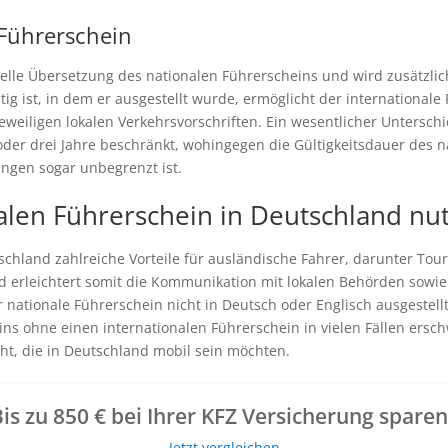
Führerschein
izielle Übersetzung des nationalen Führerscheins und wird zusätzl
tig ist, in dem er ausgestellt wurde, ermöglicht der international
weiligen lokalen Verkehrsvorschriften. Ein wesentlicher Unterschie
n oder drei Jahre beschränkt, wohingegen die Gültigkeitsdauer des 
ngen sogar unbegrenzt ist.
len Führerschein in Deutschland nu
chland zahlreiche Vorteile für ausländische Fahrer, darunter Touris
 erleichtert somit die Kommunikation mit lokalen Behörden sowie 
 nationale Führerschein nicht in Deutsch oder Englisch ausgestell
s ohne einen internationalen Führerschein in vielen Fällen ersch
t, die in Deutschland mobil sein möchten.
is zu 850 € bei Ihrer KFZ Versicherung spare
Jetzt vergleichen