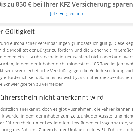
is zu 850 € bei Ihrer KFZ Versicherung spare
Jetzt vergleichen
r Gültigkeit
grund europäischer Vereinbarungen grundsätzlich gültig. Diese Re
 die Mobilität der Bürger zu fördern und die Sicherheit im Straße
n denen ein EU-Führerschein in Deutschland nicht anerkannt we
 wurden, in dem der Inhaber nicht mindestens 185 Tage im Jahr wo
kt sein, wenn erhebliche Verstöße gegen die Verkehrsordnung vorli
erforderlich sein. Somit ist es wichtig, sich über die spezifisch
e Schwierigkeiten zu vermeiden.
ührerschein nicht anerkannt wird
dsätzlich anerkannt, doch es gibt Ausnahmen, die Fahrer kennen s
llt wurde, in dem der Inhaber zum Zeitpunkt der Ausstellung nic
der Führerschein unter bestimmten Umständen entzogen wurde, w
ignung des Fahrers. Zudem ist der Umtausch eines EU-Führerschei