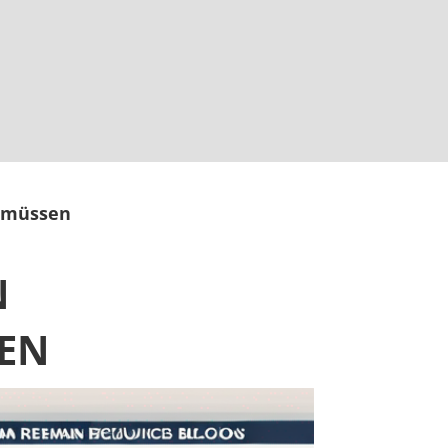
n müssen
N
SEN