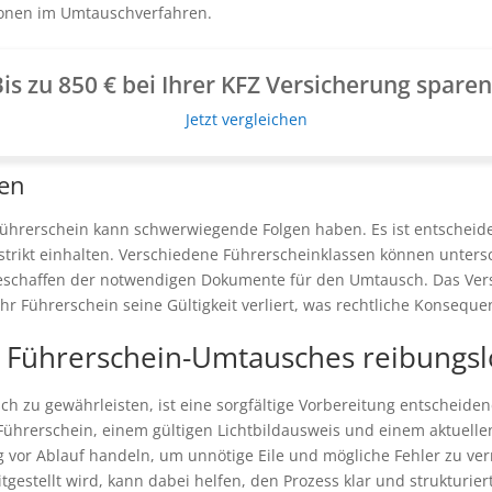
ionen im Umtauschverfahren.
is zu 850 € bei Ihrer KFZ Versicherung spare
Jetzt vergleichen
ten
hrerschein kann schwerwiegende Folgen haben. Es ist entscheidend
 strikt einhalten. Verschiedene Führerscheinklassen können unters
ge Beschaffen der notwendigen Dokumente für den Umtausch. Das Ver
r Führerschein seine Gültigkeit verliert, was rechtliche Konsequ
 Führerschein-Umtausches reibungsl
h zu gewährleisten, ist eine sorgfältige Vorbereitung entscheid
rerschein, einem gültigen Lichtbildausweis und einem aktuellen Pa
vor Ablauf handeln, um unnötige Eile und mögliche Fehler zu verme
itgestellt wird, kann dabei helfen, den Prozess klar und strukturi