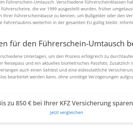
beim Führerschein-Umtausch. Verschiedene Führerscheinklassen hab
e Führerscheine, die vor 1999 ausgestellt wurden, früher umgetausc
ten Ihrer Führerscheinklasse zu kennen, um Bußgelder oder den Ve
e Fahrerlaubnis weiterhin in der gesamten EU gültig bleibt. Informi
 für den Führerschein-Umtausch be
schiedene Unterlagen, um den Prozess erfolgreich zu durchlaufen
r Reisepass und ein aktuelles biometrisches Passfoto. Zusätzlich 
 verlangen auch einen Sehtest und eine eidesstattliche Versicheru
slos bearbeitet werden kann, ohne unnötige Verzögerungen aufg
is zu 850 € bei Ihrer KFZ Versicherung spare
Jetzt vergleichen