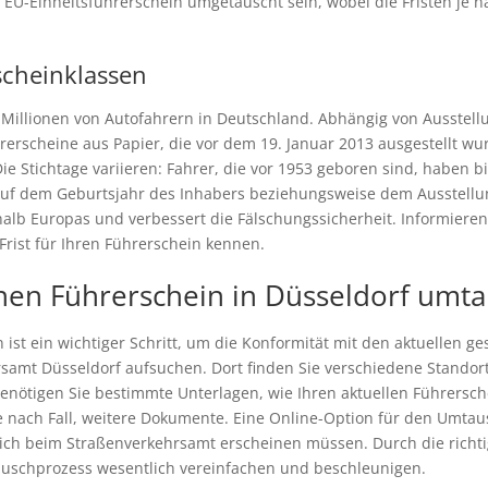
EU-Einheitsführerschein umgetauscht sein, wobei die Fristen je n
scheinklassen
ft Millionen von Autofahrern in Deutschland. Abhängig von Ausste
hrerscheine aus Papier, die vor dem 19. Januar 2013 ausgestellt 
ie Stichtage variieren: Fahrer, die vor 1953 geboren sind, haben bi
nd auf dem Geburtsjahr des Inhabers beziehungsweise dem Ausstell
lb Europas und verbessert die Fälschungssicherheit. Informieren S
 Frist für Ihren Führerschein kennen.
nen Führerschein in Düsseldorf umt
st ein wichtiger Schritt, um die Konformität mit den aktuellen ge
amt Düsseldorf aufsuchen. Dort finden Sie verschiedene Standor
nötigen Sie bestimmte Unterlagen, wie Ihren aktuellen Führersch
je nach Fall, weitere Dokumente. Eine Online-Option für den Umtaus
lich beim Straßenverkehrsamt erscheinen müssen. Durch die richti
uschprozess wesentlich vereinfachen und beschleunigen.