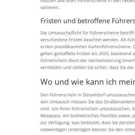
müssen alle alten Führerscheine in den neuen 
variieren.
Fristen und betroffene Führer
Die Umtauschpflicht für Führerscheine betrif
verschiedene Fristen beachtet werden. Alt-Fü
ersten plastikbasierten Kartenführerscheine. D
gelten gestaffelte Fristen bis 2033, basiere
Führerschein dient der Harmonisierung innerha
vermeiden und stellen Sie sicher, dass Sie die
Wo und wie kann ich mei
Den Führerschein in Düsseldorf umzutauschen i
den Umtausch müssen Sie das Straßenverkehrs
sind. Um Ihren Führerschein umzutauschen, be
Reisepass, ein biometrisches Passfoto sowie, 
zur Verfügung, was bedeutet, dass Sie persön
notwendigen Unterlagen können Sie den Umta