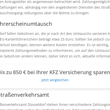
n Antragsteller als angemessen betrachtet wird. Zahlungsmöglichke
Zahlungen ein, abhängig von den angebotenen Diensten des Straß
tauschvorgang reibungslos über die Bühne zu bringen.
ührerscheinumtausch
orf fallen Gebühren an, die je nach Art des Umtauschs variiere
EU-Kartenführerschein beträgt etwa 25 Euro. Sollten Sie jedoch zu
ust benötigen, können weitere Kosten entstehen. Es ist wichtig
zeptierte Zahlungsmethoden zu informieren, um auf den Umtauschp
die Gebühren ändern können, daher lohnt es sich, aktuelle Informa
is zu 850 € bei Ihrer KFZ Versicherung spare
Jetzt vergleichen
Straßenverkehrsamt
ßenverkehrsamt Düsseldorf stehen Ihnen verschiedene Zahlungsmö