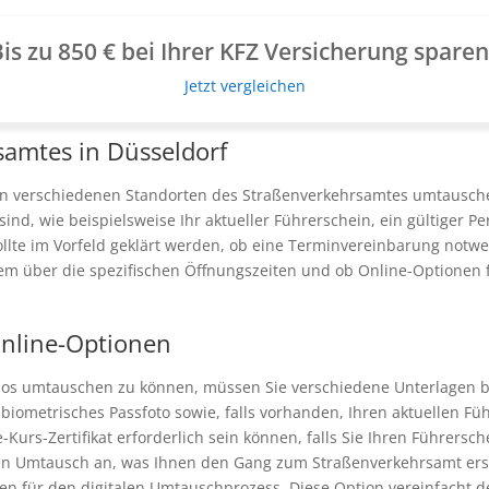
is zu 850 € bei Ihrer KFZ Versicherung spare
Jetzt vergleichen
samtes in Düsseldorf
an verschiedenen Standorten des Straßenverkehrsamtes umtauschen
d, wie beispielsweise Ihr aktueller Führerschein, ein gültiger P
llte im Vorfeld geklärt werden, ob eine Terminvereinbarung notwe
dem über die spezifischen Öffnungszeiten und ob Online-Optionen
nline-Optionen
os umtauschen zu können, müssen Sie verschiedene Unterlagen ber
biometrisches Passfoto sowie, falls vorhanden, Ihren aktuellen Fü
-Kurs-Zertifikat erforderlich sein können, falls Sie Ihren Führersc
en Umtausch an, was Ihnen den Gang zum Straßenverkehrsamt erspa
n für den digitalen Umtauschprozess. Diese Option vereinfacht de