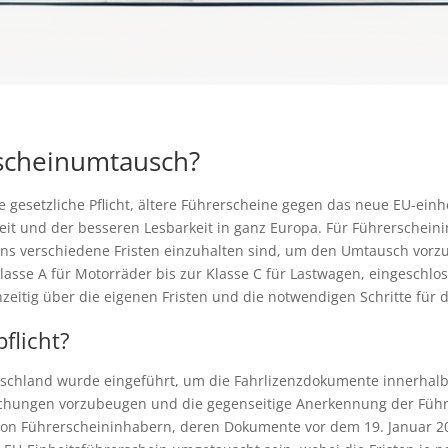
scheinumtausch?
 gesetzliche Pflicht, ältere Führerscheine gegen das neue EU-ein
t und der besseren Lesbarkeit in ganz Europa. Für Führerscheini
ins verschiedene Fristen einzuhalten sind, um den Umtausch vorz
Klasse A für Motorräder bis zur Klasse C für Lastwagen, eingeschlo
ühzeitig über die eigenen Fristen und die notwendigen Schritte fü
flicht?
tschland wurde eingeführt, um die Fahrlizenzdokumente innerhal
Fälschungen vorzubeugen und die gegenseitige Anerkennung der Füh
n von Führerscheininhabern, deren Dokumente vor dem 19. Januar 2