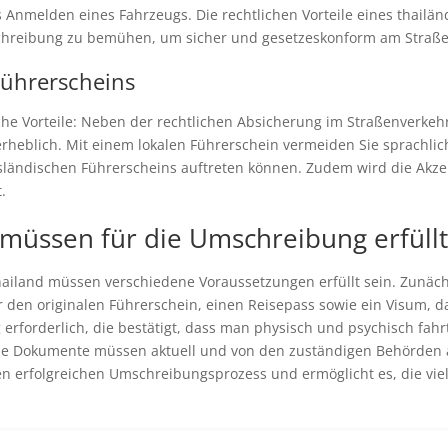
as Anmelden eines Fahrzeugs. Die rechtlichen Vorteile eines thailä
chreibung zu bemühen, um sicher und gesetzeskonform am Straße
Führerscheins
iche Vorteile: Neben der rechtlichen Absicherung im Straßenverkehr
 erheblich. Mit einem lokalen Führerschein vermeiden Sie sprachl
ausländischen Führerscheins auftreten können. Zudem wird die Ak
.
üssen für die Umschreibung erfüllt
iland müssen verschiedene Voraussetzungen erfüllt sein. Zunächst 
 den originalen Führerschein, einen Reisepass sowie ein Visum, d
 erforderlich, die bestätigt, dass man physisch und psychisch fahr
 Alle Dokumente müssen aktuell und von den zuständigen Behörden 
n erfolgreichen Umschreibungsprozess und ermöglicht es, die vielf