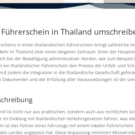
Führerschein in Thailand umschreib
heins in einen thailändischen Führerschein bringt zahlreiche Vor
hr in Thailand über einen längeren Zeitraum. Einer der Hauptvort
auch bei der Bewältigung administrativer Hürden, wie zum Beispiel
ht ein thailändischer Führerschein den Prozess der Unfall- und S
wird zudem die Integration in die thailändische Gesellschaft geför
n Dokumenten und der Erfüllung aller Voraussetzungen ist der Ums
schreibung
nd ist nicht nur aus praktischen, sondern auch aus rechtlichen 
 im Einklang mit thailändischen Verkehrsgesetzen fahren, was die
m ist das Führen eines Fahrzeugs mit einem lokalen Führerschein 
n des Landes angepasst hat. Diese Anpassung minimiert Missverstä