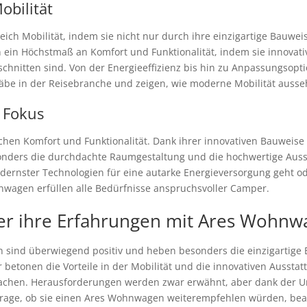
obilität
ch Mobilität, indem sie nicht nur durch ihre einzigartige Bauweis
ein Höchstmaß an Komfort und Funktionalität, indem sie innovati
schnitten sind. Von der Energieeffizienz bis hin zu Anpassungsopt
be in der Reisebranche und zeigen, wie moderne Mobilität ausse
 Fokus
en Komfort und Funktionalität. Dank ihrer innovativen Bauweise 
sonders die durchdachte Raumgestaltung und die hochwertige Ausst
dernster Technologien für eine autarke Energieversorgung geht o
agen erfüllen alle Bedürfnisse anspruchsvoller Camper.
er ihre Erfahrungen mit Ares Wohnw
sind überwiegend positiv und heben besonders die einzigartige
er betonen die Vorteile in der Mobilität und die innovativen Ausst
hen. Herausforderungen werden zwar erwähnt, aber dank der Unt
rage, ob sie einen Ares Wohnwagen weiterempfehlen würden, beant