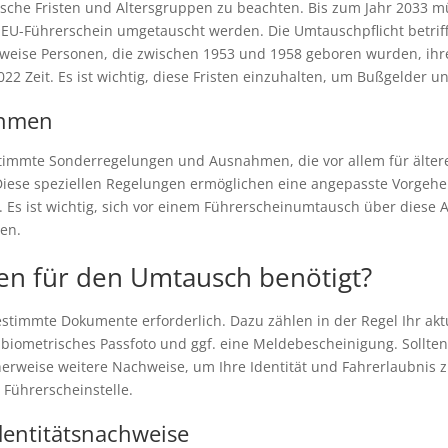
sche Fristen und Altersgruppen zu beachten. Bis zum Jahr 2033 mü
 EU-Führerschein umgetauscht werden. Die Umtauschpflicht betriff
weise Personen, die zwischen 1953 und 1958 geboren wurden, ih
22 Zeit. Es ist wichtig, diese Fristen einzuhalten, um Bußgelder u
ahmen
timmte Sonderregelungen und Ausnahmen, die vor allem für älte
 Diese speziellen Regelungen ermöglichen eine angepasste Vorgeh
et. Es ist wichtig, sich vor einem Führerscheinumtausch über dies
nen.
n für den Umtausch benötigt?
timmte Dokumente erforderlich. Dazu zählen in der Regel Ihr aktue
 biometrisches Passfoto und ggf. eine Meldebescheinigung. Sollten
erweise weitere Nachweise, um Ihre Identität und Fahrerlaubnis z
 Führerscheinstelle.
entitätsnachweise