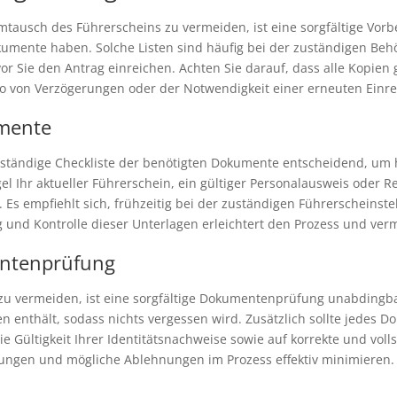
usch des Führerscheins zu vermeiden, ist eine sorgfältige Vorber
okumente haben. Solche Listen sind häufig bei der zuständigen Be
or Sie den Antrag einreichen. Achten Sie darauf, dass alle Kopien 
iko von Verzögerungen oder der Notwendigkeit einer erneuten Einr
umente
lständige Checkliste der benötigten Dokumente entscheidend, um 
 Ihr aktueller Führerschein, ein gültiger Personalausweis oder Re
Es empfiehlt sich, frühzeitig bei der zuständigen Führerscheinst
ung und Kontrolle dieser Unterlagen erleichtert den Prozess und 
entenprüfung
 vermeiden, ist eine sorgfältige Dokumentenprüfung unabdingbar.
n enthält, sodass nichts vergessen wird. Zusätzlich sollte jedes D
e Gültigkeit Ihrer Identitätsnachweise sowie auf korrekte und vol
rungen und mögliche Ablehnungen im Prozess effektiv minimieren.