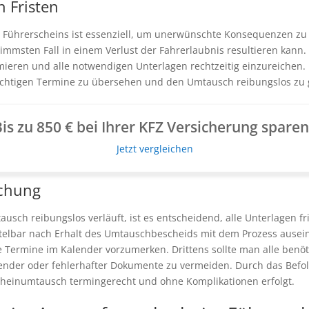
 Fristen
s Führerscheins ist essenziell, um unerwünschte Konsequenzen z
mmsten Fall in einem Verlust der Fahrerlaubnis resultieren kann. U
ormieren und alle notwendigen Unterlagen rechtzeitig einzureichen
wichtigen Termine zu übersehen und den Umtausch reibungslos zu 
is zu 850 € bei Ihrer KFZ Versicherung spare
Jetzt vergleichen
ichung
sch reibungslos verläuft, ist es entscheidend, alle Unterlagen fri
ttelbar nach Erhalt des Umtauschbescheids mit dem Prozess ausein
ge Termine im Kalender vorzumerken. Drittens sollte man alle ben
nder oder fehlerhafter Dokumente zu vermeiden. Durch das Befol
cheinumtausch termingerecht und ohne Komplikationen erfolgt.