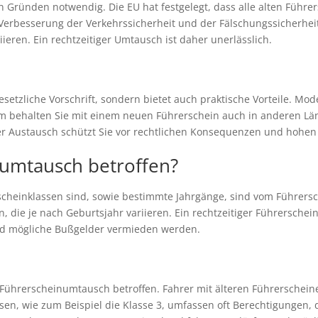
 Gründen notwendig. Die EU hat festgelegt, dass alle alten Führer
rbesserung der Verkehrssicherheit und der Fälschungssicherheit.
iieren. Ein rechtzeitiger Umtausch ist daher unerlässlich.
esetzliche Vorschrift, sondern bietet auch praktische Vorteile. M
em behalten Sie mit einem neuen Führerschein auch in anderen Lä
iger Austausch schützt Sie vor rechtlichen Konsequenzen und hohe
numtausch betroffen?
rscheinklassen sind, sowie bestimmte Jahrgänge, sind vom Führers
n, die je nach Geburtsjahr variieren. Ein rechtzeitiger Führersche
nd mögliche Bußgelder vermieden werden.
 Führerscheinumtausch betroffen. Fahrer mit älteren Führersch
ssen, wie zum Beispiel die Klasse 3, umfassen oft Berechtigungen,